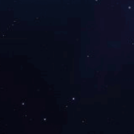
上一篇：
武汉御龙湾地下室
下一篇：
没有了
联系我们
HTH华体会体育登录入口-hth.com
网址：ashevillewhitedovereleases.com
邮编：414300
服务热线：400-822-8286
销售热线：13707400505
电话：0730-3798128
传真：0730-3753717