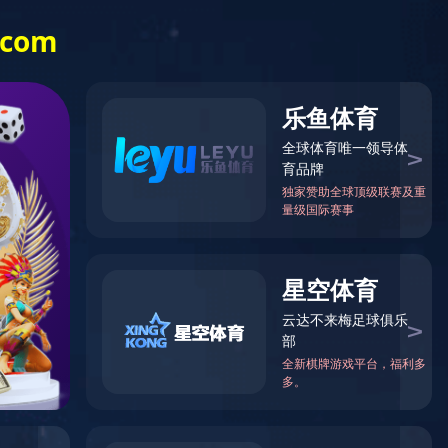
微信公众号
设为HTH华体会体育登录入口-hth.com
|
添加
收藏
400-8228-
286
13707400505
服务支持
联系我们