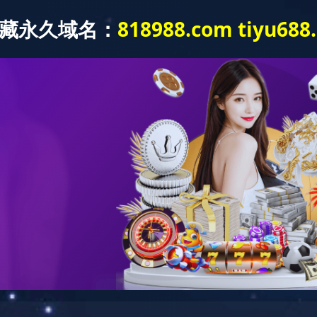
-286
移动版
登
产品展示
工程案列
合作加盟